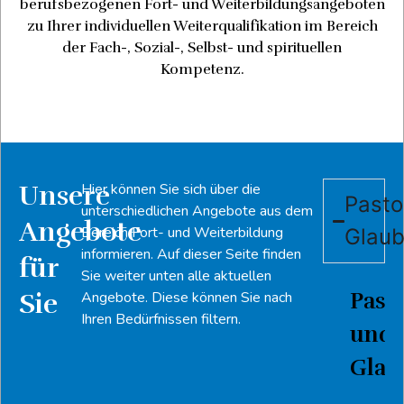
berufsbezogenen Fort- und Weiterbildungsangeboten
zu Ihrer individuellen Weiterqualifikation im Bereich
der Fach-, Sozial-, Selbst- und spirituellen
Kompetenz.
Unsere
Hier können Sie sich über die
Pasto
unterschiedlichen Angebote aus dem
Angebote
Bereich Fort- und Weiterbildung
Glau
informieren. Auf dieser Seite finden
für
Sie weiter unten alle aktuellen
Pasto
Sie
Angebote. Diese können Sie nach
Ihren Bedürfnissen filtern.
und
Glau