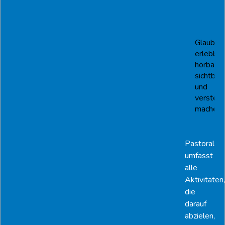
Glauben
erlebbar
hörbar,
sichtbar
und
verstehb
machen
Pastoral
umfasst
alle
Aktivitäten,
die
darauf
abzielen,