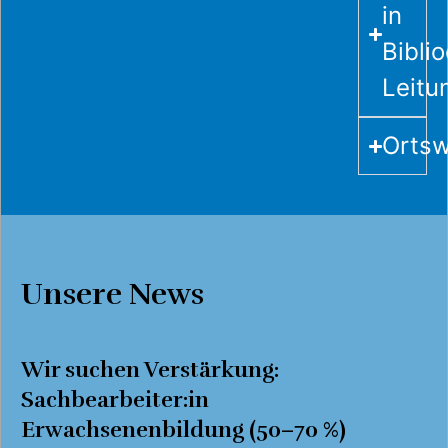
in
Bibli
Leitu
Ortsw
Unsere News
Wir suchen Verstärkung:
Sachbearbeiter:in
Erwachsenenbildung (50–70 %)