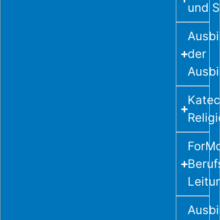
und Sp
Ausbi
der
Ausbi
Katec
Relig
ForM
Beruf
Leitu
Ausbi