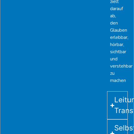
zielt
darauf
ab,
den
Glauben
erlebbar,
hörbar,
sichtbar
und
verstehbar
zu
machen
Leitu
Trans
Selb