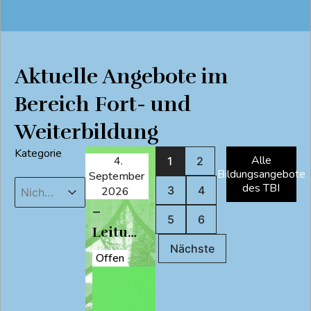
Aktuelle Angebote im
Bereich Fort- und
Weiterbildung
Kategorie
Alle
4.
Präsenz
1
2
Bildungsangebote
September
Kategorie
Kategorie
des TBI
Kategorie
Refresher
3
4
2026
–
5
6
Leitungsaufgaben
Nächste
im
Offen
Katechesebereich
2026