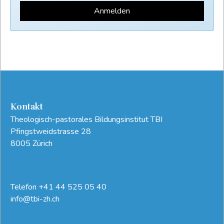
Anmelden
Kontakt
Theologisch-pastorales Bildungsinstitut TBI
Pfingstweidstrasse 28
8005 Zürich
Telefon
+41 44 525 05 40
info@tbi-zh.ch