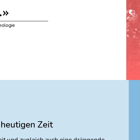
.»
eologie
 heutigen Zeit
eit und zugleich auch eine drängende