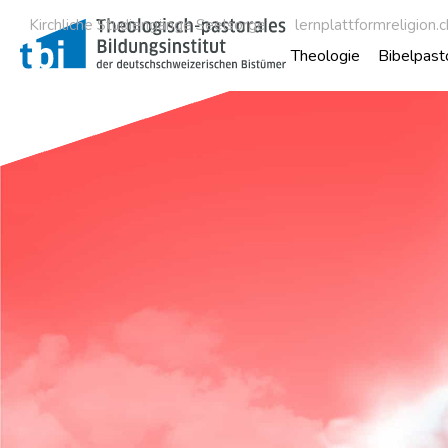
Kirchliche Studiengänge Seelsorge
lernplattformreligion.c
Theologie
Bibelpast