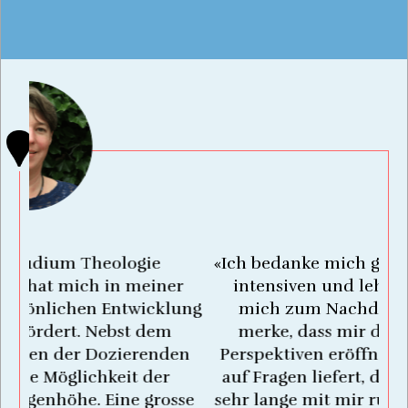
«Ich bedanke mich ganz herzlich für einen
r
intensiven und lehrreichen Tag. Es hat
ung
mich zum Nachdenken angeregt. Ich
merke, dass mir die Ausbildung neue
d
n
Perspektiven eröffnet und mir Antworten
auf Fragen liefert, die ich teilweise schon
se
sehr lange mit mir rumtrage. Es macht mir