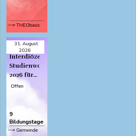
THEObasic
31. August
Präsenz
2026
Interdiözesane
Studienwochen
2026 für
Theolog:innen
Offen
9
Bildungstage
Gemeinde