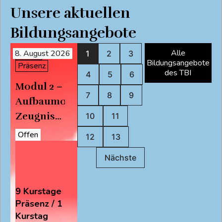
Unsere aktuellen
Bildungsangebote
Alle
8. August 2026
Online
1
2
3
Bildungsangebote
Präsenz
des TBI
4
5
6
Modul 2 –
7
8
9
Aufbaumodul:
Zeugnis
10
11
des
Offen
12
13
Glaubens-
Nächste
Anstoss
zum
Handeln
9 Kurstage
Präsenz / 1
VISP 2026
Kurstag