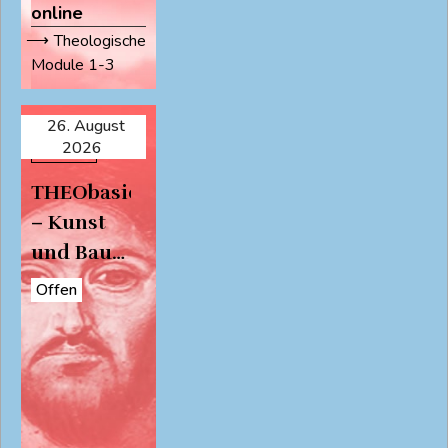
online
Theologische
Module 1-3
26. August
Online
2026
Präsenz
THEObasic
– Kunst
und Bau
sehen –
Offen
Christentum
verstehen