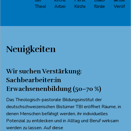
der
kirchlichen
Personalund
Dialog
aktuelle
Theologie
Arbeitsfeldern
Kirchenentwicklung
fördern
Veröffen
Neuigkeiten
Wir suchen Verstärkung:
Sachbearbeiter:in
Erwachsenenbildung (50–70 %)
Das Theologisch-pastorale Bildungsinstitut der
deutschschweizerischen Bistümer TBI eröffnet Räume, in
denen Menschen befähigt werden, ihr individuelles
Potenzial zu entdecken und in Alltag und Beruf wirksam
werden zu lassen. Auf diese