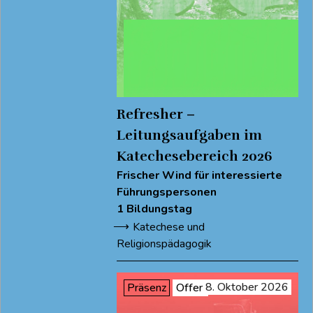
im
Katechesebereich
2026
Refresher –
Leitungsaufgaben im
Katechesebereich 2026
Frischer Wind für interessierte
Führungspersonen
1 Bildungstag
Katechese und
Religionspädagogik
8. Oktober 2026
Präsenz
Offen