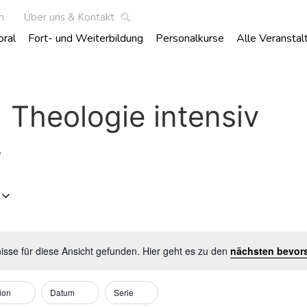
h
Über uns & Kontakt
oral
Fort- und Weiterbildung
Personalkurse
Alle Veranstal
 Theologie intensiv
v
sse für diese Ansicht gefunden. Hier geht es zu den
nächsten bevor
Hinweis
ion
Datum
Serie