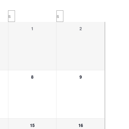
S
S
0
0
1
2
ungen,
Veranstaltungen,
Veranstaltungen,
0
0
8
9
ungen,
Veranstaltungen,
Veranstaltungen,
0
0
15
16