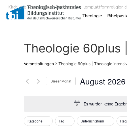
Kirchliche Studiengänge Seelsorge
lernplattformreligion.c
Theologie
Bibelpast
Theologie 60plus |
Veranstaltungen
Theologie 60plus | Theologie intensi
August 2026
Dieser Monat
Datum
wählen.
Es wurden keine Ergebni
Filter
Das
Kategorie
Tag
Unterrichtsform
Reg
Ändern