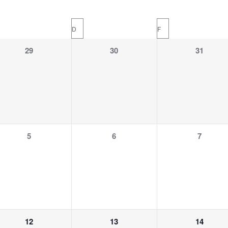
D
F
0
0
0
29
30
31
n,
Veranstaltungen,
Veranstaltungen,
Veranstalt
0
0
0
5
6
7
n,
Veranstaltungen,
Veranstaltungen,
Veranstalt
0
0
0
12
13
14