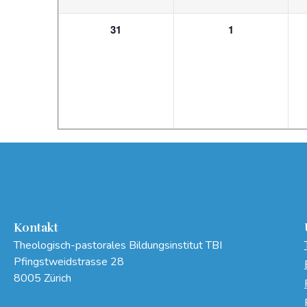
0
0
31
1
Veranstaltungen,
Veranstaltunge
Kontakt
Theologisch-pastorales Bildungsinstitut TBI
Pfingstweidstrasse 28
8005 Zürich