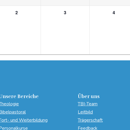
0
0
0
2
3
4
n,
Veranstaltungen,
Veranstaltungen,
Veranstalt
Unsere Bereiche
Über uns
Theologie
TBI-Team
Bibelpastoral
Leitbild
Fort- und Weiterbildung
Trägerschaft
Personalkurse
Feedback