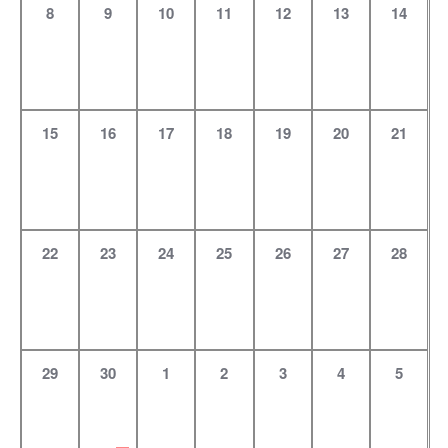
0
0
0
0
0
0
0
8
9
10
11
12
13
14
Veranstaltungen,
Veranstaltungen,
Veranstaltungen,
Veranstaltungen,
Veranstaltungen,
Veranstaltung
Veranst
0
0
0
0
0
0
0
15
16
17
18
19
20
21
Veranstaltungen,
Veranstaltungen,
Veranstaltungen,
Veranstaltungen,
Veranstaltungen,
Veranstaltung
Veranst
0
0
0
0
0
0
0
22
23
24
25
26
27
28
Veranstaltungen,
Veranstaltungen,
Veranstaltungen,
Veranstaltungen,
Veranstaltungen,
Veranstaltung
Veranst
0
1
0
0
0
0
0
29
30
1
2
3
4
5
Veranstaltungen,
Veranstaltung,
Veranstaltungen,
Veranstaltungen,
Veranstaltungen,
Veranstaltung
Veranst