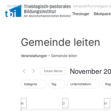
Kirchliche Studiengänge Seelsorge
lernplattformreligion.c
Theologie
Bibelpast
Gemeinde leiten
Veranstaltungen
Gemeinde leiten
November 2
Dieser Monat
Datum
wählen.
Filter
Das
Kategorie
Tag
Unterrichtsform
Reg
Ändern
der
Kalender
Formular-
M
D
M
Eingabefelder