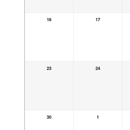
0
0
16
17
Veranstaltungen,
Veranstaltunge
1
1
23
24
Veranstaltung,
Veranstaltung,
1
1
30
1
Veranstaltung,
Veranstaltung,