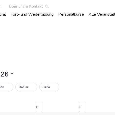
h
Über uns & Kontakt
oral
Fort- und Weiterbildung
Personalkurse
Alle Veranstal
026
ion
Datum
Serie
D
F