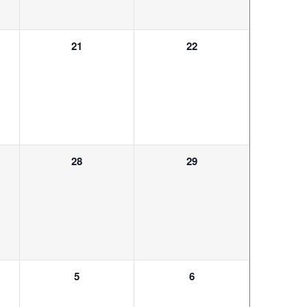
0
0
21
22
ungen,
Veranstaltungen,
Veranstaltungen,
1
1
28
29
ung,
Veranstaltung,
Veranstaltung,
1
1
5
6
ung,
Veranstaltung,
Veranstaltung,