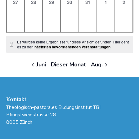
0
0
0
0
0
0
0
27
28
29
30
31
1
2
Veranstaltungen,
Veranstaltungen,
Veranstaltungen,
Veranstaltungen,
Veranstaltungen,
Veranstaltung
Veranst
Es wurden keine Ergebnisse für diese Ansicht gefunden. Hier geht
Hinweis
es zu den
nächsten bevorstehenden Veranstaltungen
.
Juni
Dieser Monat
Aug.
Kontakt
Theologisch-pastorales Bildungsinstitut TBI
Pfingstweidstrasse 28
8005 Zürich