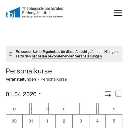
Es wurden keine Ergebnisse für diese Ansicht gefunden. Hier geht
Hinweis
es zu den
nächsten bevorstehenden Veranstaltungen
.
Personalkurse
Veranstaltungen
Personalkurse
Ansic
Ve
01.04.2026
Monat
Filter Anzeig
Datum
An
Navig
wählen.
Kalender
M
D
M
D
F
S
S
Na
von
0
0
0
0
0
0
0
30
31
1
2
3
4
5