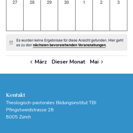
0
0
0
0
0
0
0
27
28
29
30
1
2
3
Veranstaltungen,
Veranstaltungen,
Veranstaltungen,
Veranstaltungen,
Veranstaltungen,
Veranstaltung
Veranst
Es wurden keine Ergebnisse für diese Ansicht gefunden. Hier geht
Hinweis
es zu den
nächsten bevorstehenden Veranstaltungen
.
März
Dieser Monat
Mai
Kontakt
Theologisch-pastorales Bildungsinstitut TBI
Pfingstweidstrasse 28
8005 Zürich