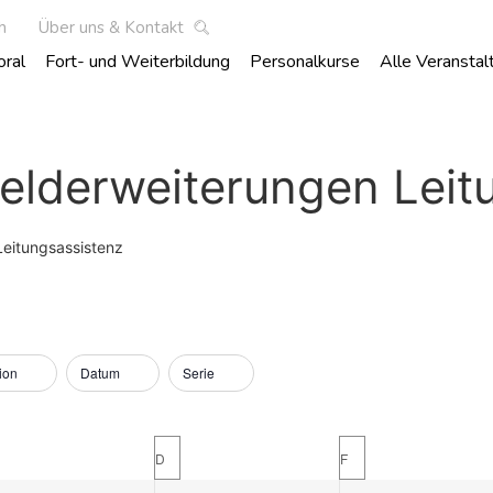
h
Über uns & Kontakt
oral
Fort- und Weiterbildung
Personalkurse
Alle Veranstal
elderweiterungen Leit
Leitungsassistenz
ion
Datum
Serie
D
F