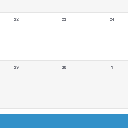
1
1
1
22
23
24
Veranstaltung,
Veranstaltung,
Veranstalt
1
1
1
29
30
1
Veranstaltung,
Veranstaltung,
Veranstalt