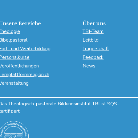
Unsere Bereiche
Über uns
Theologie
TBI-Team
Bibelpastoral
Leitbild
Fort- und Weiterbildung
Trägerschaft
Personalkurse
Feedback
Veröffentlichungen
News
Lernplattformreligion.ch
Veranstaltung
Das Theologisch-pastorale Bildungsinstitut TBI ist SQS-
zertifiziert