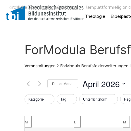
Kirchliche Studiengänge Seelsorge
lernplattformreligion.c
Theologie
Bibelpast
ForModula Berufsf
Veranstaltungen
ForModula Berufsfelderweiterungen 
April 2026
Dieser Monat
Datum
wählen.
Filter
Das
Kategorie
Tag
Unterrichtsform
Reg
Ändern
der
Kalender
Formular-
M
D
M
Eingabefelder