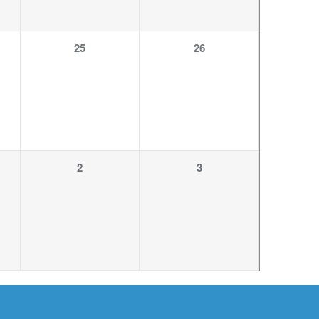
1
1
25
26
ung,
Veranstaltung,
Veranstaltung,
1
1
2
3
ung,
Veranstaltung,
Veranstaltung,