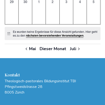
0
0
0
0
0
0
0
29
30
1
2
3
4
5
Veranstaltungen,
Veranstaltungen,
Veranstaltungen,
Veranstaltungen,
Veranstaltungen,
Veranstaltung
Veranst
Es wurden keine Ergebnisse für diese Ansicht gefunden. Hier geht
Hinweis
es zu den
nächsten bevorstehenden Veranstaltungen
.
Mai
Dieser Monat
Juli
Kontakt
Theologisch-pastorales Bildungsinstitut TBI
Pfingstweidstrasse 28
8005 Zürich