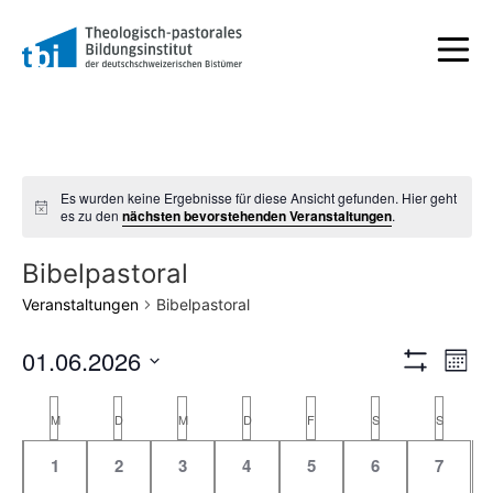
Es wurden keine Ergebnisse für diese Ansicht gefunden. Hier geht
Hinweis
es zu den
nächsten bevorstehenden Veranstaltungen
.
Bibelpastoral
Veranstaltungen
Bibelpastoral
Ansic
Ve
01.06.2026
Monat
Filter Anzeig
Datum
An
Navig
wählen.
Kalender
M
D
M
D
F
S
S
Na
von
0
0
0
0
0
0
0
1
2
3
4
5
6
7